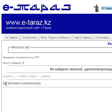
О Тара
О Таразе
Статистика
Фото Тараза и области
Карта Тараза
Гостиницы
Ка
Фильтры: 
Название начинается на:
"C"
;
Всего найдено:
0
Не найдено записей, удовлетворяющ
начало
... 
<-пред.
след.->
... 
конец
Добавить организацию 