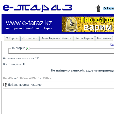
О Тара
О Таразе
Статистика
Фото Тараза и области
Карта Тараза
Гостиницы
Ка
Фильтры: 
Название начинается на:
"9"
;
Всего найдено:
0
Не найдено записей, удовлетворяющ
начало
... 
<-пред.
след.->
... 
конец
Добавить организацию 